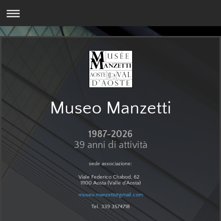
Museo Manzetti
1987-2026
39 anni di attività
sede associazione:
Viale Federico Chabod, 62
11100 Aosta (Valle d'Aosta)
museo.manzetti@gmail.com
Tel. 339 3574718