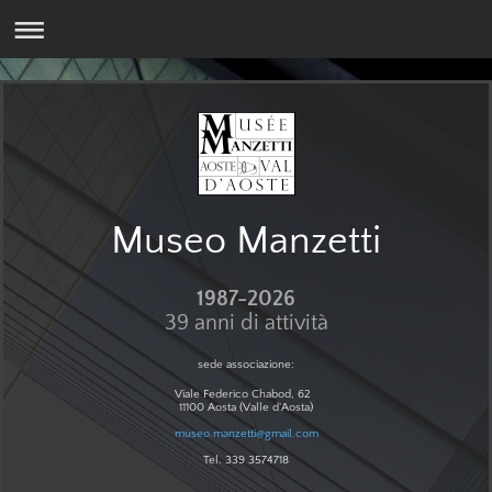
Museo Manzetti
1987-2026
39 anni di attività
sede associazione:
Viale Federico Chabod, 62
11100 Aosta (Valle d'Aosta)
museo.manzetti@gmail.com
Tel. 339 3574718