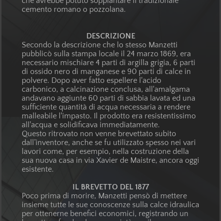
che avrebbe potuto soppiantare il tradizionale
cemento romano o pozzolana.
DESCRIZIONE
Secondo la descrizione che lo stesso Manzetti
pubblicò sulla stampa locale il 24 marzo 1869, era
necessario mischiare 4 parti di argilla grigia, 6 parti
di ossido nero di manganese e 90 parti di calce in
polvere. Dopo aver fatto espellere l'acido
carbonico, a calcinazione conclusa, all'amalgama
andavano aggiunte 60 parti di sabbia lavata ed una
sufficiente quantità di acqua necessaria a rendere
malleabile l'impasto. Il prodotto era resistentissimo
all'acqua e solidificava immediatamente.
Questo ritrovato non venne brevettato subito
dall’inventore, anche se fu utilizzato spesso nei vari
lavori come, per esempio, nella costruzione della
sua nuova casa in via Xavier de Maistre, ancora oggi
esistente.
IL BREVETTO DEL 1877
Poco prima di morire, Manzetti pensò di mettere
insieme tutte le sue conoscenze sulla calce idraulica
per ottenerne benefici economici, registrando un