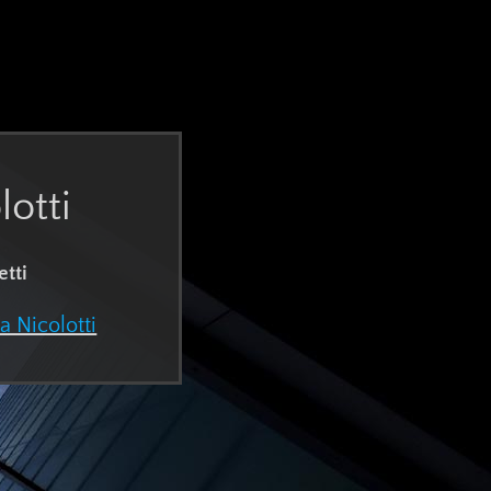
otti
etti
 Nicolotti