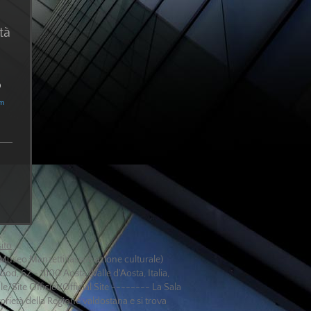
tà
62
)
om
ito
Museo Manzetti (associazione culturale)
od, 62 - 11100 Aosta (Valle d'Aosta, Italia,
le/Site Officiel/Official Site -------- La Sala
prietà della Regione valdostana e si trova