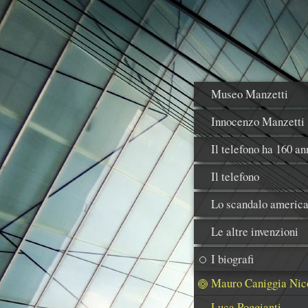
Museo Manzetti
Innocenzo Manzetti
Il telefono ha 160 an
Il telefono
Lo scandalo americ
Le altre invenzioni
I biografi
Mauro Caniggia Nico
Luca Poggianti