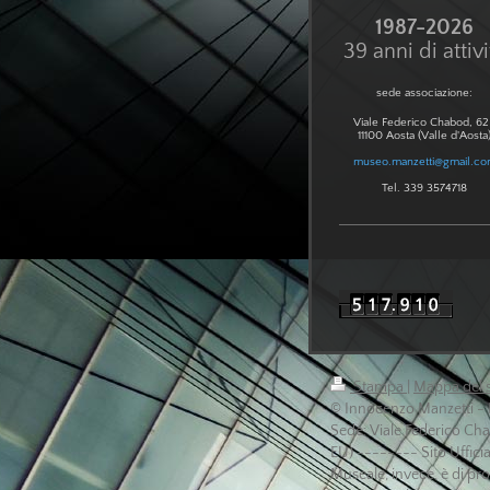
1987-2026
39 anni di attivi
sede associazione:
Viale Federico Chabod, 
11100 Aosta (Valle d'Aosta
museo.manzetti@gmail.c
Tel. 339 3574718
Stampa
|
Mappa del s
© Innocenzo Manzetti - 
Sede: Viale Federico Chab
EU) -------- Sito Ufficia
Museale, invece, è di pro