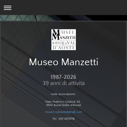
Museo Manzetti
1987-2026
39 anni di attività
sede associazione:
Viale Federico Chabod, 62
11100 Aosta (Valle d'Aosta)
museo.manzetti@gmail.com
Tel. 339 3574718