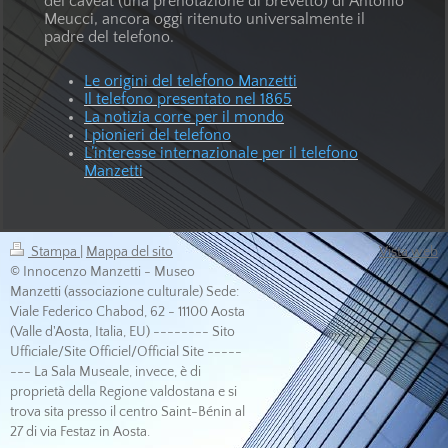
del caveat (una prenotazione di brevetto) di Antonio
Meucci, ancora oggi ritenuto universalmente il
padre del telefono.
Le origini del telefono Manzetti
Il telefono presentato nel 1865
La notizia corre per il mondo
I pionieri del telefono
L’interesse internazionale per il telefono
Manzetti
Stampa
|
Mappa del sito
Vista web
© Innocenzo Manzetti - Museo
Manzetti (associazione culturale) Sede:
Viale Federico Chabod, 62 - 11100 Aosta
(Valle d'Aosta, Italia, EU) -------- Sito
Ufficiale/Site Officiel/Official Site -----
--- La Sala Museale, invece, è di
proprietà della Regione valdostana e si
trova sita presso il centro Saint-Bénin al
27 di via Festaz in Aosta.