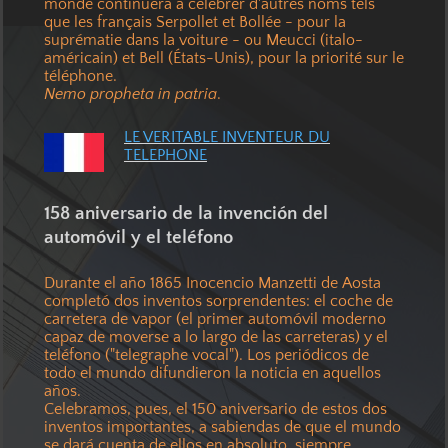
monde continuera à célébrer d'autres noms tels
que les français Serpollet et Bollée - pour la
suprématie dans la voiture - ou Meucci (italo-
américain) et Bell (États-Unis), pour la priorité sur le
téléphone.
Nemo propheta in patria
.
LE VERITABLE INVENTEUR DU
TELEPHONE
158 aniversario de la invención del
automóvil y el teléfono
Durante el año 1865 Inocencio Manzetti de Aosta
completó dos inventos sorprendentes: el coche de
carretera de vapor (el primer automóvil moderno
capaz de moverse a lo largo de las carreteras) y el
teléfono ("telegraphe vocal"). Los periódicos de
todo el mundo difundieron la noticia en aquellos
años.
Celebramos, pues, el 150 aniversario de estos dos
inventos importantes, a sabiendas de que el mundo
se dará cuenta de ellos en absoluto, siempre