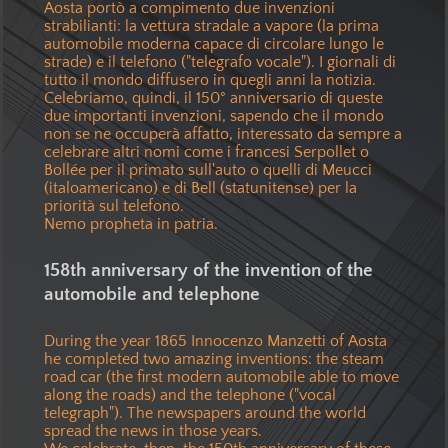
Aosta portò a compimento due invenzioni
strabilianti: la vettura stradale a vapore (la prima
automobile moderna capace di circolare lungo le
strade) e il telefono ("telegrafo vocale"). I giornali di
tutto il mondo diffusero in quegli anni la notizia.
Celebriamo, quindi, il 150° anniversario di queste
due importanti invenzioni, sapendo che il mondo
non se ne occuperà affatto, interessato da sempre a
celebrare altri nomi come i francesi Serpollet o
Bollée per il primato sull'auto o quelli di Meucci
(italoamericano) e di Bell (statunitense) per la
priorità sul telefono.
Nemo propheta in patria.
158th anniversary of the invention of the
automobile and telephone
During the year 1865 Innocenzo Manzetti of Aosta
he completed two amazing inventions: the steam
road car (the first modern automobile able to move
along the roads) and the telephone ("vocal
telegraph"). The newspapers around the world
spread the news in those years.