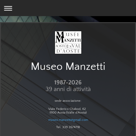
Museo Manzetti
1987-2026
39 anni di attività
sede associazione:
Viale Federico Chabod, 62
11100 Aosta (Valle d'Aosta)
museo.manzetti@gmail.com
Tel. 339 3574718