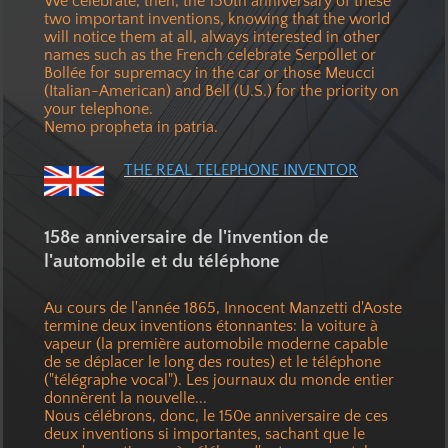
We celebrate, then, the 150th anniversary of these
two important inventions, knowing that the world
will notice them at all, always interested in other
names such as the French celebrate Serpollet or
Bollée for supremacy in the car or those Meucci
(Italian-American) and Bell (U.S.) for the priority on
your telephone.
Nemo propheta in patria.
THE REAL TELEPHONE INVENTOR
158e anniversaire de l'invention de
l'automobile et du téléphone
Au cours de l'année 1865, Innocent Manzetti d'Aoste
termine deux inventions étonnantes: la voiture à
vapeur (la première automobile moderne capable
de se déplacer le long des routes) et le téléphone
("télégraphe vocal"). Les journaux du monde entier
donnèrent la nouvelle...
Nous célébrons, donc, le 150e anniversaire de ces
deux inventions si importantes, sachant que le