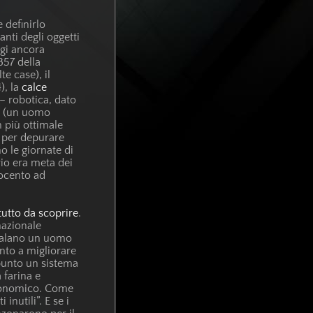
e definirlo
anti degli oggetti
ggi ancora
1857 della
e case), il
), la
calce
 – robotica, dato
a
(un uomo
 più ottimale
i per depurare
no le giornate di
orio era meta dei
tocento ad
tutto da scoprire
.
nazionale
egalano un uomo
onto a migliorare
punto un sistema
 farina e
economico. Come
inutili”. E se i