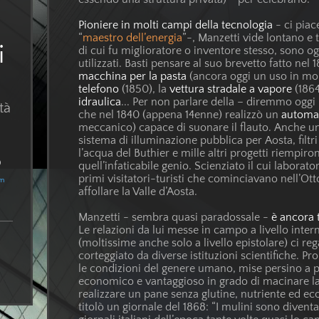
Pioniere in molti campi della tecnologia
- ci piac
“
maestro dell’energia
”-, Manzetti vide lontano e t
i
di cui fu miglioratore o inventore stesso, sono o
utilizzati. Basti pensare al suo brevetto fatto nel 
macchina per la pasta
(ancora oggi un uso in molt
telefono
(1850), la
vettura stradale a vapore
(1864
idraulica
... Per non parlare della – diremmo oggi
tà
che nel 1840 (appena 14enne) realizzò un
autom
meccanico) capace di suonare il flauto. Anche un
sistema di illuminazione pubblica per Aosta, filtr
l’acqua del Buthier e mille altri progetti riempiro
62
)
quell’infaticabile genio. Scienziato il cui laborat
primi visitatori-turisti che cominciavano nell’Ot
om
affollare la Valle d’Aosta.
Manzetti - sembra quasi paradossale -
è ancora 
Le relazioni da lui messe in campo a livello inter
(moltissime anche solo a livello epistolare) ci r
corteggiato da diverse istituzioni scientifiche. Pr
le condizioni del genere umano, mise persino a 
economico e vantaggioso in grado di macinare la
realizzare un pane senza glutine, nutriente ed 
titolò un giornale del 1868: “I mulini sono diventati 