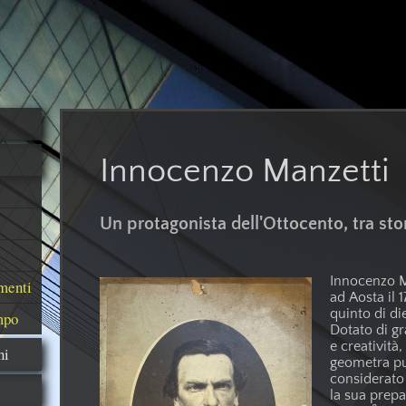
Innocenzo Manzetti
Un protagonista dell'Ottocento, tra sto
Innocenzo M
umenti
ad Aosta il 
quinto di die
mpo
Dotato di gr
e creatività
ni
geometra p
considerato
la sua prep