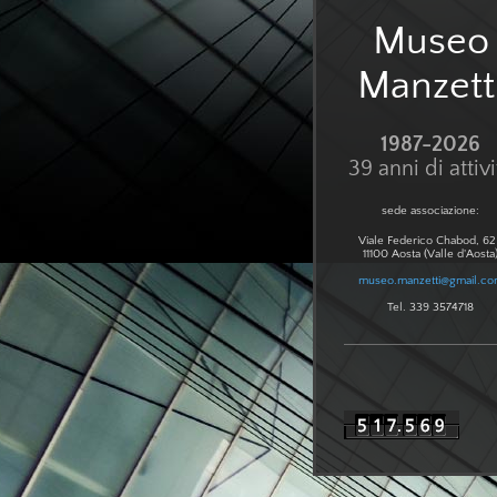
Museo
Manzett
1987-2026
39 anni di attivi
sede associazione:
Viale Federico Chabod, 
11100 Aosta (Valle d'Aosta
museo.manzetti@gmail.c
Tel. 339 3574718