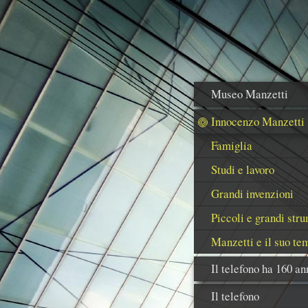
Museo Manzetti
Innocenzo Manzetti
Famiglia
Studi e lavoro
Grandi invenzioni
Piccoli e grandi str
Manzetti e il suo te
Il telefono ha 160 an
Il telefono