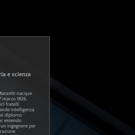
ria e scienza
anzetti nacque
17 marzo 1826,
ci fratelli.
ande intelligenza
, si diplomò
ur essendo
 un ingegnere per
arazione