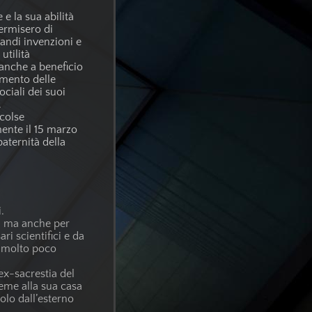
 e la sua abilità
permisero di
randi invenzioni e
utilità
 anche a beneficio
amento delle
ociali dei suoi
.
 colse
nte il 15 marzo
paternità della
.
, ma anche per
ri scientifici e da
he molto poco
 ex-sacrestia del
ieme alla sua casa
solo dall’esterno