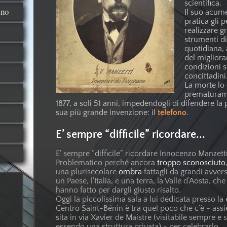
scientifica.
ano
Il suo acume
pratica gli 
realizzare g
strumenti di 
quotidiana,
del miglior
condizioni s
concittadini
La morte lo
prematurame
1877, a soli 51 anni, impedendogli di difendere la 
sua più grande invenzione: il
telefono
.
E’ sempre “difficile” ricordare...
E’ sempre “difficile” ricordare Innocenzo Manzetti
Problematico perché ancora
troppo sconosciuto
una plurisecolare
ombra
fattagli da grandi avversa
un Paese, l’Italia, e una terra, la Valle d’Aosta, c
hanno fatto per dargli giusto risalto.
Oggi la piccolissima sala a lui dedicata presso la
Centro Saint-Bénin è tra quel poco che c’è - ass
sita in via Xavier de Maistre (visitabile sempre e 
essendo una struttura privata) - per celebrarlo.